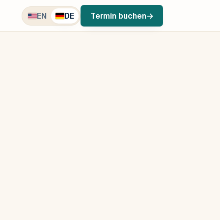
EN
DE
Termin buchen
→