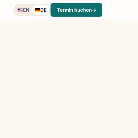
EN
DE
Termin buchen
→