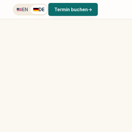
EN
DE
Termin buchen
→