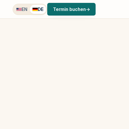
EN
DE
Termin buchen
→