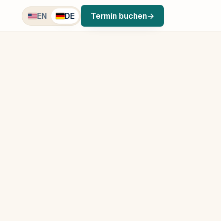
EN
DE
Termin buchen
→